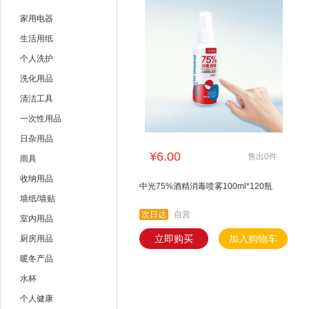
雷达
全无敌
家用电器
美的
海尔
生活用纸
个人洗护
艾美特
youyun
洗化用品
清洁工具
一次性用品
日杂用品
¥6.00
售出0件
雨具
收纳用品
中光75%酒精消毒喷雾100ml*120瓶
墙纸/墙贴
次日达
自营
室内用品
立即购买
加入购物车
厨房用品
暖冬产品
水杯
个人健康