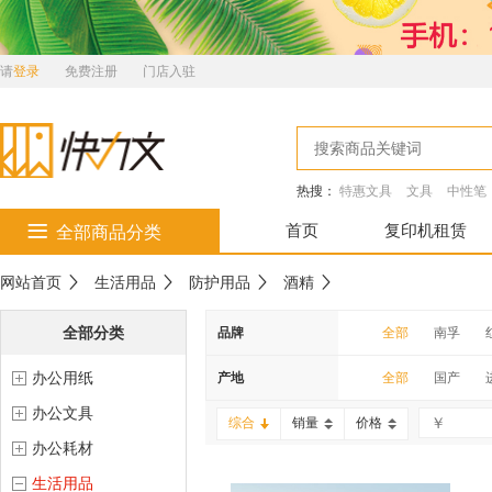
请
登录
免费注册
门店入驻
热搜：
特惠文具
文具
中性笔
首页
复印机租赁
全部商品分类
网站首页
生活用品
防护用品
酒精
全部分类
品牌
全部
南孚
办公用纸
南科
齐心
产地
全部
国产
办公文具
雕牌
滋源
综合
销量
价格
办公耗材
金号
云南白药
生活用品