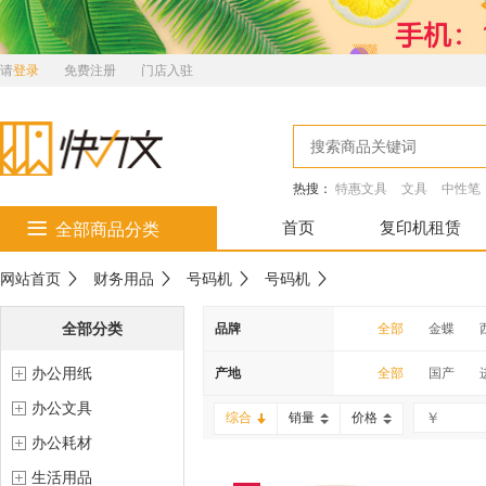
请
登录
免费注册
门店入驻
热搜：
特惠文具
文具
中性笔
首页
复印机租赁
全部商品分类
网站首页
财务用品
号码机
号码机
全部分类
品牌
全部
金蝶
办公用纸
上海
金隆兴
产地
全部
国产
办公文具
综合
销量
价格
办公耗材
生活用品