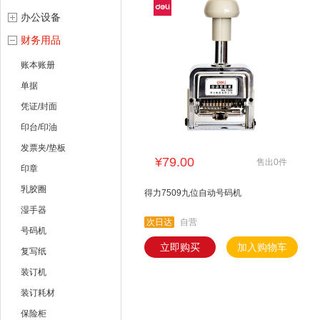
办公设备
财务用品
账本账册
单据
凭证/封面
印台/印油
发票夹/垫板
¥79.00
售出0件
印章
乳胶圈
得力7509九位自动号码机
湿手器
次日达
自营
号码机
立即购买
加入购物车
复写纸
装订机
装订耗材
保险柜