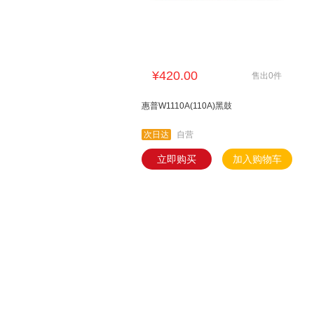
¥420.00
售出0件
惠普W1110A(110A)黑鼓
次日达
自营
立即购买
加入购物车