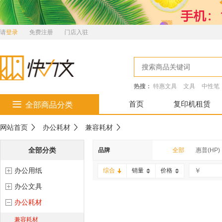
请
登录
免费注册
门店入驻
热搜：
特惠文具
文具
中性笔
首页
复印机租赁
全部商品分类
网站首页
办公耗材
兼容耗材
全部分类
品牌
全部
惠普(HP)
办公用纸
惠派
富士施乐
综合
销量
价格
办公文具
办公耗材
兼容耗材