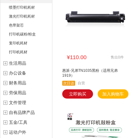
喷墨打印机耗材
激光打印机耗材
色带架芯
打印机碳粉/粉盒
复印机耗材
打印机耗材
¥110.00
售出0件
生活用品
惠派-兄弟TN1035黑粉（适用兄弟
办公设备
1919）
财务用品
次日达
自营
劳保用品
立即购买
加入购物车
文件管理
自有品牌产品
五金/工具
运动户外