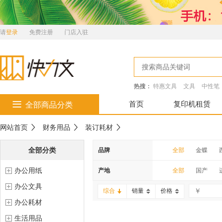
请
登录
免费注册
门店入驻
热搜：
特惠文具
文具
中性笔
首页
复印机租赁
全部商品分类
网站首页
财务用品
装订耗材
全部分类
品牌
全部
金蝶
办公用纸
上海
金隆兴
产地
全部
国产
办公文具
综合
销量
价格
办公耗材
生活用品