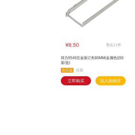
¥8.50
售出11件
得力5549五金装订夹80MM(金属色)(50
套/盒)
次日达
自营
立即购买
加入购物车