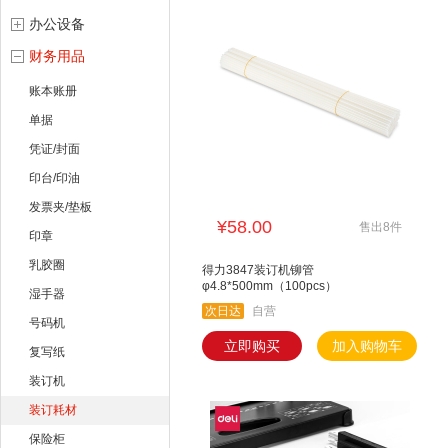
办公设备
财务用品
账本账册
单据
凭证/封面
印台/印油
发票夹/垫板
¥58.00
售出8件
印章
乳胶圈
得力3847装订机铆管
φ4.8*500mm（100pcs）
湿手器
次日达
自营
号码机
立即购买
加入购物车
复写纸
装订机
装订耗材
保险柜