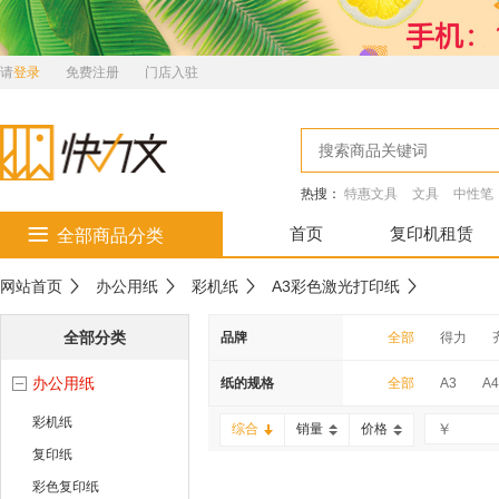
请
登录
免费注册
门店入驻
热搜：
特惠文具
文具
中性笔
首页
复印机租赁
全部商品分类
网站首页
办公用纸
彩机纸
A3彩色激光打印纸
全部分类
品牌
全部
得力
办公用纸
万彩
百旺
纸的规格
全部
A3
A4
彩机纸
世纪天章
益思
综合
销量
价格
复印纸
装得快
玛丽
彩色复印纸