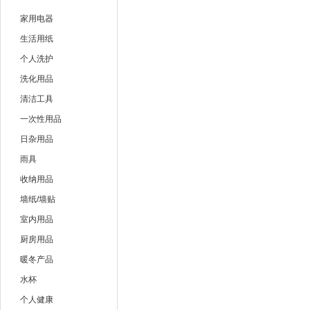
雷达
全无敌
家用电器
美的
海尔
生活用纸
个人洗护
艾美特
youyun
洗化用品
清洁工具
一次性用品
日杂用品
雨具
收纳用品
墙纸/墙贴
室内用品
厨房用品
暖冬产品
水杯
个人健康