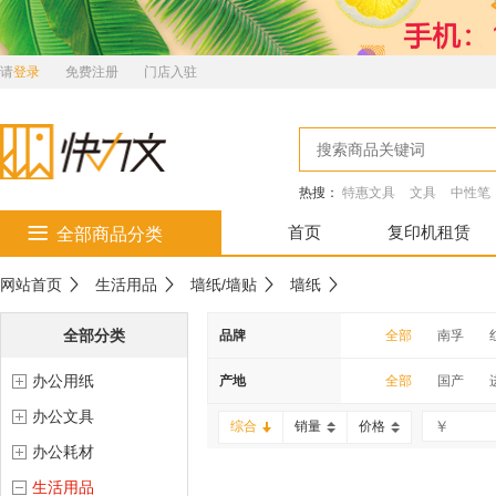
请
登录
免费注册
门店入驻
热搜：
特惠文具
文具
中性笔
首页
复印机租赁
全部商品分类
网站首页
生活用品
墙纸/墙贴
墙纸
全部分类
品牌
全部
南孚
办公用纸
南科
齐心
产地
全部
国产
办公文具
雕牌
滋源
综合
销量
价格
办公耗材
金号
云南白药
生活用品