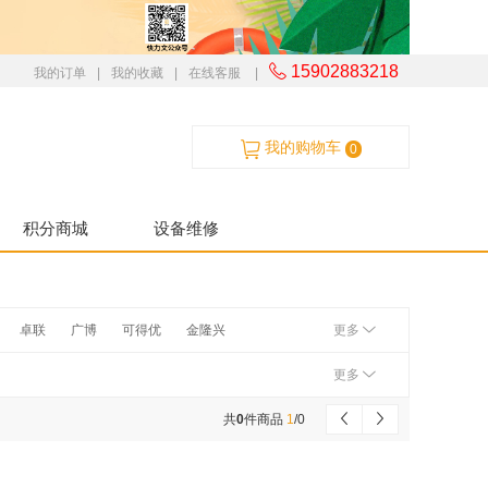
15902883218
我的订单
|
我的收藏
|
在线客服
|
我的购物车
0
积分商城
设备维修
卓联
广博
可得优
金隆兴
更多
更多
共
0
件商品
1
/
0