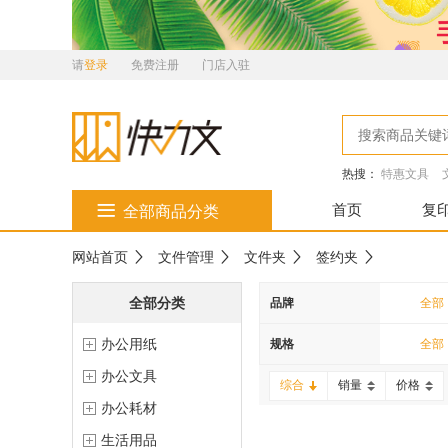
请
登录
免费注册
门店入驻
热搜：
特惠文具
首页
复
全部商品分类
网站首页
文件管理
文件夹
签约夹
全部分类
品牌
全部
办公用纸
富得
规格
全部
办公文具
综合
销量
价格
办公耗材
生活用品