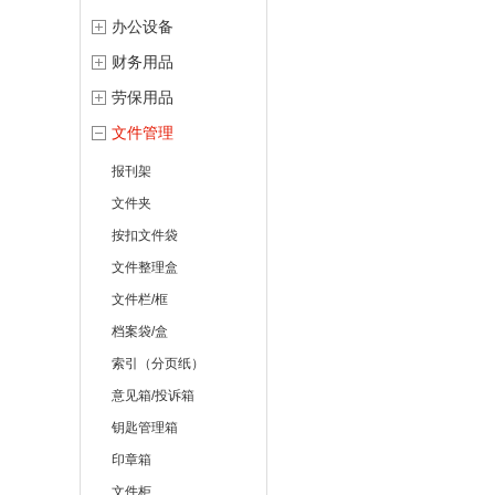
办公设备
财务用品
劳保用品
文件管理
报刊架
文件夹
按扣文件袋
文件整理盒
文件栏/框
档案袋/盒
索引（分页纸）
意见箱/投诉箱
钥匙管理箱
印章箱
文件柜