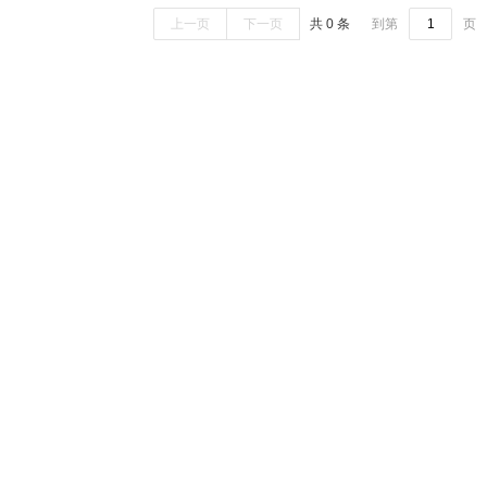
上一页
下一页
共 0 条
到第
页