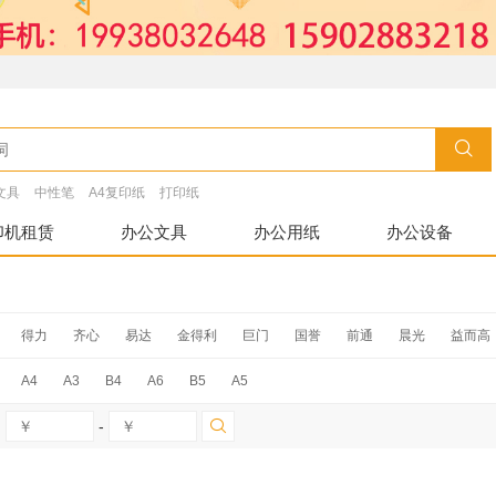
文具
中性笔
A4复印纸
打印纸
印机租赁
办公文具
办公用纸
办公设备
得力
齐心
易达
金得利
巨门
国誉
前通
晨光
益而高
快
金辉
新时达
A4
A3
B4
A6
B5
A5
-